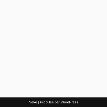
Neve
| Propulsé par
WordPress