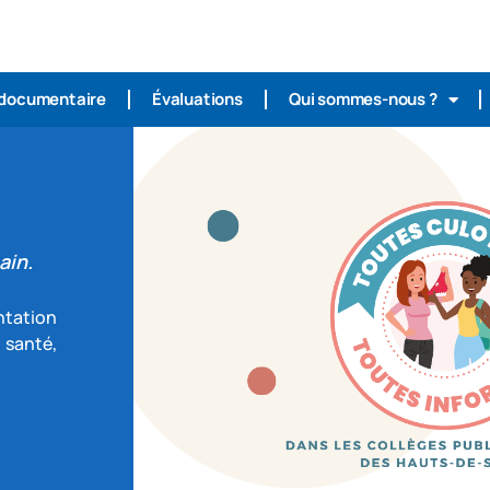
 documentaire
Évaluations
Qui sommes-nous ?
ain.
ntation
 santé,