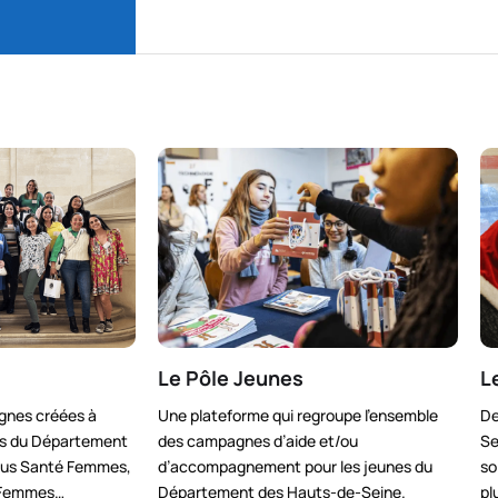
Cliquez
ici
Le Pôle Jeunes
L
gnes créées à
Une plateforme qui regroupe l’ensemble
De
es du Département
des campagnes d’aide et/ou
Se
Bus Santé Femmes,
d’accompagnement pour les jeunes du
so
s Femmes…
Département des Hauts-de-Seine.
pl