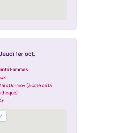
Jeudi 1er oct.
Santé Femmes
aux
arx Dormoy (à côté de la
athèque)
14h